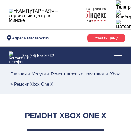
Наш рейтинг в:
5.0
Адреса мастерских
Узнать цену
+375 (44) 575 89 32
Главная
>
Услуги
>
Ремонт игровых приставок
>
Xbox
>
Ремонт Xbox One X
РЕМОНТ XBOX ONE X