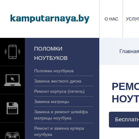
О НАС
УСЛУ
ПОЛОМКИ
Главная
НОУТБУКОВ
Поломки ноутбуков
Замена жесткого диска
РЕМО
Ремонт корпуса (петель)
НОУ
Замена матрицы
Замена и ремонт шлейфа
матрицы ноутбука
Бесплатн
Ремонт и замена кулера
ноутбука