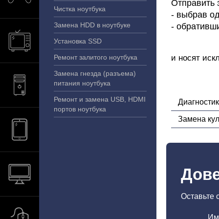
Отправить 
Чистка ноутбука
- выбрав од
Замена HDD в ноутбуке
- обративш
Установка SSD
Ремонт залитого ноутбука
и носят иск
Замена гнезда (разъема)
питания ноутбука
Ремонт и замена USB, HDMI
Диагности
портов ноутбука
Замена ку
Дове
Оставьте 
Им