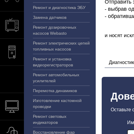
Отправить 
Ремонт и диагностика ЭБУ
- выбрав од
- обративш
Замена датчиков
Ремонт дозировочных
насосов Webasto
и носят иск
Ремонт электрических цепей
топливных насосов
Ремонт и установка
Диагности
видеорегистраторов
Ремонт автомобильных
усилителей
Перемотка динамиков
Дове
Изготовление кастомной
проводки
Оставьте 
Ремонт световых
индикаторов
Им
Восстановление фар