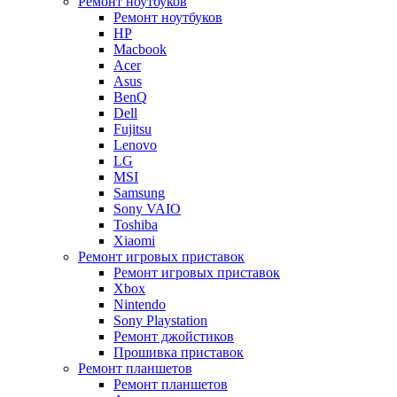
Ремонт ноутбуков
Ремонт ноутбуков
HP
Macbook
Acer
Asus
BenQ
Dell
Fujitsu
Lenovo
LG
MSI
Samsung
Sony VAIO
Toshiba
Xiaomi
Ремонт игровых приставок
Ремонт игровых приставок
Xbox
Nintendo
Sony Playstation
Ремонт джойстиков
Прошивка приставок
Ремонт планшетов
Ремонт планшетов