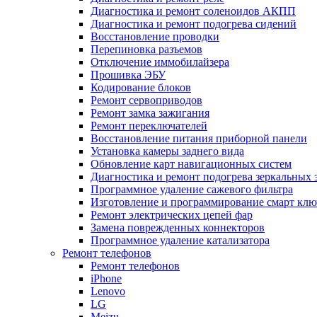
Диагностика и ремонт соленоидов АКПП
Диагностика и ремонт подогрева сидений
Восстановление проводки
Перепиновка разъемов
Отключение иммобилайзера
Прошивка ЭБУ
Кодирование блоков
Ремонт сервоприводов
Ремонт замка зажигания
Ремонт переключателей
Восстановление питания приборной панели
Установка камеры заднего вида
Обновление карт навигационных систем
Диагностика и ремонт подогрева зеркальных 
Программное удаление сажевого фильтра
Изготовление и программирование смарт клю
Ремонт электрических цепей фар
Замена поврежденных коннекторов
Программное удаление катализатора
Ремонт телефонов
Ремонт телефонов
iPhone
Lenovo
LG
Meizu