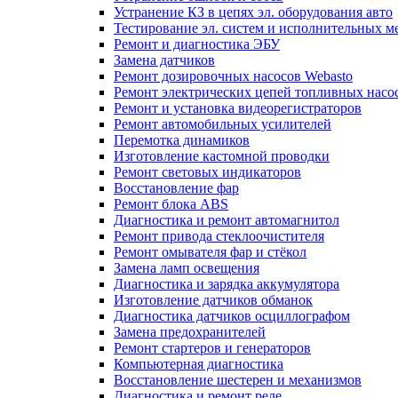
Устранение КЗ в цепях эл. оборудования авто
Тестирование эл. систем и исполнительных м
Ремонт и диагностика ЭБУ
Замена датчиков
Ремонт дозировочных насосов Webasto
Ремонт электрических цепей топливных насо
Ремонт и установка видеорегистраторов
Ремонт автомобильных усилителей
Перемотка динамиков
Изготовление кастомной проводки
Ремонт световых индикаторов
Восстановление фар
Ремонт блока ABS
Диагностика и ремонт автомагнитол
Ремонт привода стеклоочистителя
Ремонт омывателя фар и стёкол
Замена ламп освещения
Диагностика и зарядка аккумулятора
Изготовление датчиков обманок
Диагностика датчиков осциллографом
Замена предохранителей
Ремонт стартеров и генераторов
Компьютерная диагностика
Восстановление шестерен и механизмов
Диагностика и ремонт реле