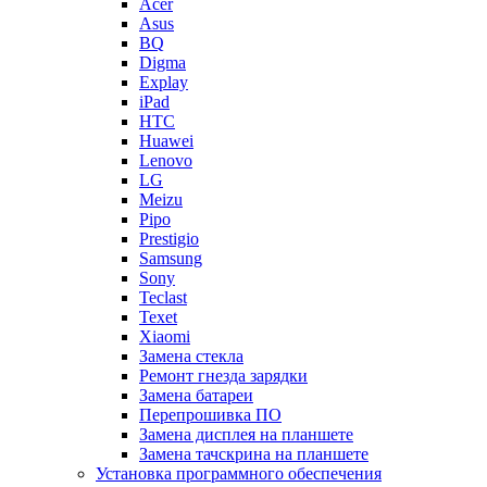
Acer
Asus
BQ
Digma
Explay
iPad
HTC
Huawei
Lenovo
LG
Meizu
Pipo
Prestigio
Samsung
Sony
Teclast
Texet
Xiaomi
Замена стекла
Ремонт гнезда зарядки
Замена батареи
Перепрошивка ПО
Замена дисплея на планшете
Замена тачскрина на планшете
Установка программного обеспечения