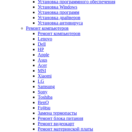
Установка программного обеспечения
Установка Windows
Установка программ
Установка драйверов
Установка антивируса
Ремонт компьютеров
Ремонт компьютеров
Lenovo
Dell
HP
Apple
Asus
Acer
MSI
Xiaomi
LG
Samsung
Sony
Toshiba
BenQ
Fujitsu
Замена термопасты
Ремонт блока питания
Ремонт видеокарт
Ремонт материнской платы