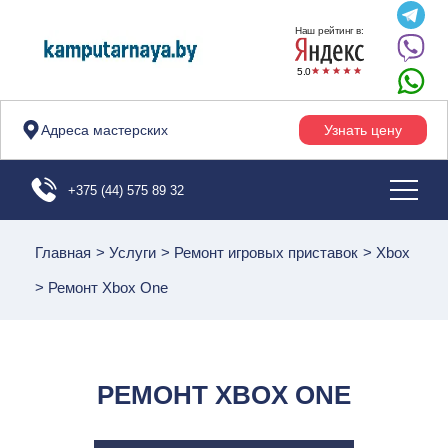
Наш рейтинг в:
5.0
Адреса мастерских
Узнать цену
+375 (44) 575 89 32
Главная
>
Услуги
>
Ремонт игровых приставок
>
Xbox
>
Ремонт Xbox One
РЕМОНТ XBOX ONE