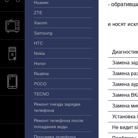
Huawei
- обративш
ZTE
Xiaomi
и носят иск
Samsung
HTC
Диагности
Nokia
Замена за
Honor
Замена ра
Realme
POCO
Замена ау
TECNO
Замена ВК
Ремонт гнезда зарядки
Замена ми
телефона
Установка 
Ремонт телефона после
попадания воды
Не видит s
Прошивка телефона