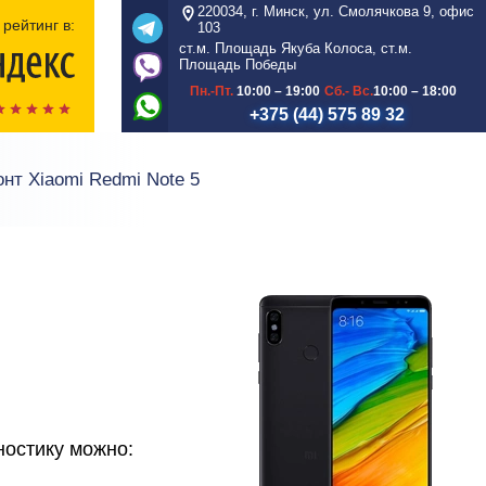
220034, г. Минск, ул. Смолячкова 9, офис
рейтинг в:
103
ст.м. Площадь Якуба Колоса, ст.м.
Площадь Победы
Пн.-Пт.
10:00 – 19:00
Сб.- Вс.
10:00 – 18:00
+375 (44) 575 89 32
нт Xiaomi Redmi Note 5
ностику можно: