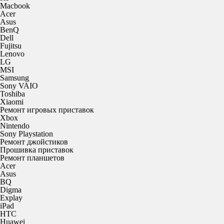
Macbook
Acer
Asus
BenQ
Dell
Fujitsu
Lenovo
LG
MSI
Samsung
Sony VAIO
Toshiba
Xiaomi
Ремонт игровых приставок
Xbox
Nintendo
Sony Playstation
Ремонт джойстиков
Прошивка приставок
Ремонт планшетов
Acer
Asus
BQ
Digma
Explay
iPad
HTC
Huawei