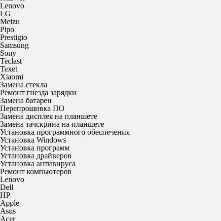
Lenovo
LG
Meizu
Pipo
Prestigio
Samsung
Sony
Teclast
Texet
Xiaomi
Замена стекла
Ремонт гнезда зарядки
Замена батареи
Перепрошивка ПО
Замена дисплея на планшете
Замена тачскрина на планшете
Установка программного обеспечения
Установка Windows
Установка программ
Установка драйверов
Установка антивируса
Ремонт компьютеров
Lenovo
Dell
HP
Apple
Asus
Acer