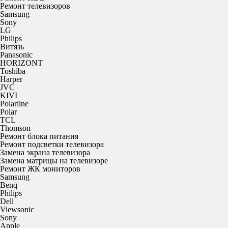
Ремонт телевизоров
Samsung
Sony
LG
Philips
Витязь
Panasonic
HORIZONT
Toshiba
Harper
JVC
KIVI
Polarline
Polar
TCL
Thomson
Ремонт блока питания
Ремонт подсветки телевизора
Замена экрана телевизора
Замена матрицы на телевизоре
Ремонт ЖК мониторов
Samsung
Benq
Philips
Dell
Viewsonic
Sony
Apple