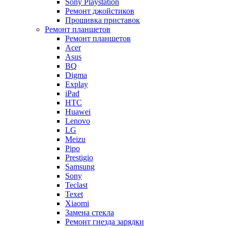
Sony Playstation
Ремонт джойстиков
Прошивка приставок
Ремонт планшетов
Ремонт планшетов
Acer
Asus
BQ
Digma
Explay
iPad
HTC
Huawei
Lenovo
LG
Meizu
Pipo
Prestigio
Samsung
Sony
Teclast
Texet
Xiaomi
Замена стекла
Ремонт гнезда зарядки