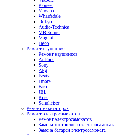
Pioneer
Yamaha
Wharfedale
Onkyo
Audio-Technica
MB Sound
Magnat
Heco
Ремонт наушников
Ремонт наушников
AirPods
Sony
Akg
Beats
1more
Bose
JBL
Koss
Sennheiser
Ремонт навигаторов
Ремонт электросамокатов
Ремонт электросамокатов
Замена контроллера электросамоката
Замена батареи электросамоката