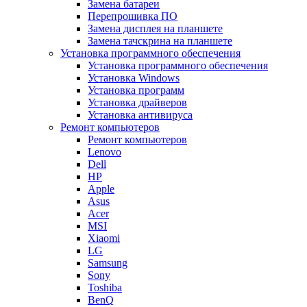
Замена батареи
Перепрошивка ПО
Замена дисплея на планшете
Замена тачскрина на планшете
Установка программного обеспечения
Установка программного обеспечения
Установка Windows
Установка программ
Установка драйверов
Установка антивируса
Ремонт компьютеров
Ремонт компьютеров
Lenovo
Dell
HP
Apple
Asus
Acer
MSI
Xiaomi
LG
Samsung
Sony
Toshiba
BenQ