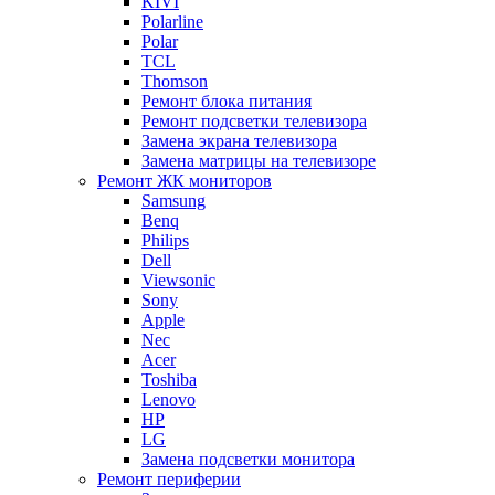
KIVI
Polarline
Polar
TCL
Thomson
Ремонт блока питания
Ремонт подсветки телевизора
Замена экрана телевизора
Замена матрицы на телевизоре
Ремонт ЖК мониторов
Samsung
Benq
Philips
Dell
Viewsonic
Sony
Apple
Nec
Acer
Toshiba
Lenovo
HP
LG
Замена подсветки монитора
Ремонт периферии